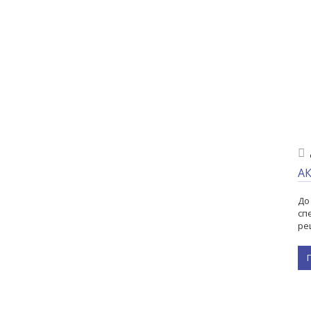
А
До
сп
ре