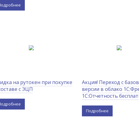
Подробнее
идка на рутокен при покупке
Акция! Переход с базо
составе с ЭЦП
версии в облако 1С:Фр
1С:Отчетность беспла
Подробнее
Подробнее