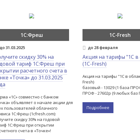
1С:Фреш
1С-Fresh
до 31.03.2025
до 28 февраля
лучите скидку 30% на
Акция на тарифы "1С в
довой тариф 1С:Фреш при
(1С-Fresh)
крытии расчетного счета в
Акция на тарифы "1С в облак
нке «Точка» до 31.03.2025
Fresh)
да
базовый - 13029 (1 база ПРОФ
ПРОФ - 27602р (9 любых баз
рма «1С» совместно с банком
очка» объявляет о начале акции для
Подробнее
ех пользователей облачного
рвиса 1С:Фреш (1cfresh.com):
лучите скидку 30% на годовой
риф 1С:Фреш при открытии
счетного счета в «Точке»!