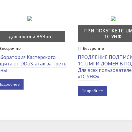
ПРИ ПОКУПКЕ 1C-UM
для школ и ВУЗов
1С:УНФ
Бессрочно
Бессрочно
боратория Касперского:
ПРОДЛЕНИЕ ПОДПИСК
щита от DDoS-атак за треть
1С-UMI И ДОМЕН В ПО
ены
Для всех пользовател
«1С:УНФ»
Подробнее
Подробнее