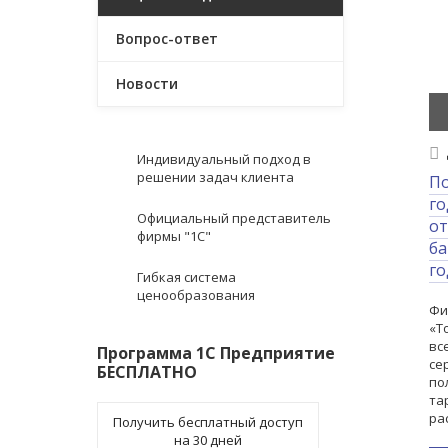
Вопрос-ответ
Новости
Индивидуальный подход в
решении задач клиента
По
го
Официальный представитель
от
фирмы "1С"
ба
го
Гибкая система
ценообразования
Фи
«Т
вс
Программа 1С Предприятие
се
БЕСПЛАТНО
по
та
ра
Получить бесплатный доступ
на 30 дней