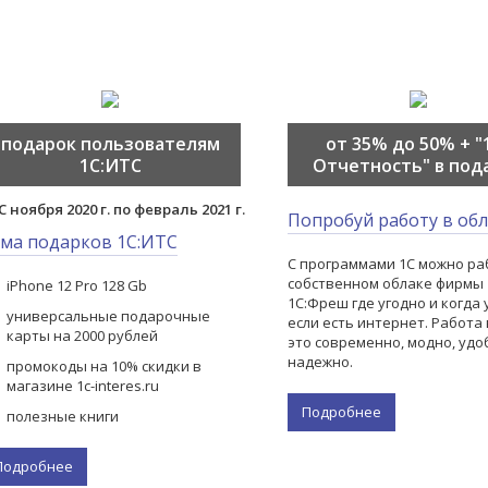
подарок пользователям
от 35% до 50% + "
1С:ИТС
Отчетность" в под
С ноября 2020 г. по февраль 2021 г.
Попробуй работу в обл
ма подарков 1С:ИТС
С программами 1С можно ра
собственном облаке фирмы 
iPhone 12 Pro 128 Gb
1С:Фреш где угодно и когда 
универсальные подарочные
если есть интернет. Работа 
карты на 2000 рублей
это современно, модно, удо
надежно.
промокоды на 10% скидки в
магазине 1c-interes.ru
Подробнее
полезные книги
Подробнее