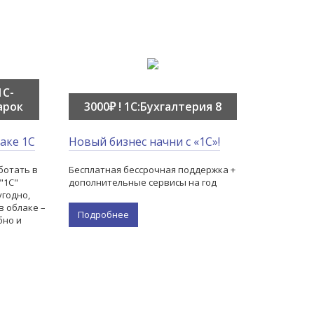
1C-
арок
3000₽ ! 1С:Бухгалтерия 8
аке 1С
Новый бизнес начни с «1С»!
ботать в
Бесплатная бессрочная поддержка +
"1С"
дополнительные сервисы на год
угодно,
в облаке –
Подробнее
бно и