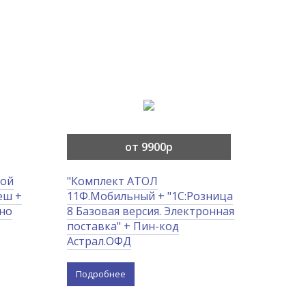
от 9900р
вой
"Комплект АТОЛ
еш +
11Ф.Мобильный + "1С:Розница
тно
8 Базовая версия. Электронная
поставка" + Пин-код
Астрал.ОФД
Подробнее