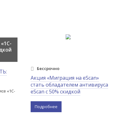
 «1С-
идкой
Бессрочно
ТЬ:
Акция «Миграция на eScan»
стать обладателем антивируса
исе «1С-
eScan с 50% скидкой
Подробнее