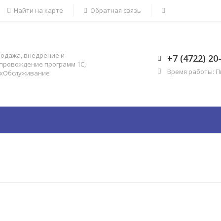
Найти на карте
Обратная связь
одажа, внедрение и
+7 (4722) 20
провождение программ 1С,
Время работы: Пн-
хОбслуживание
уги
Каталог
Проекты
Инфор