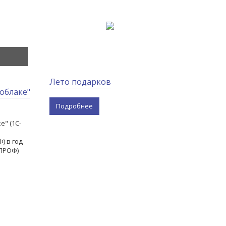
Лето подарков
 облаке"
Подробнее
е" (1С-
) в год
 ПРОФ)